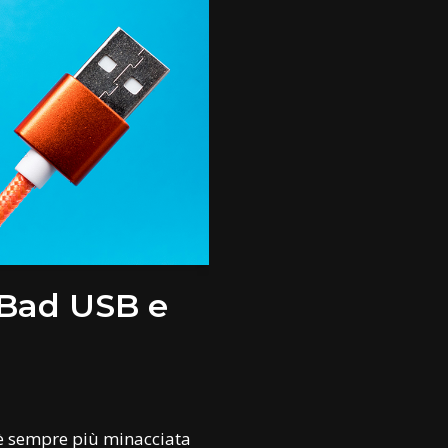
 Bad USB e
 è sempre più minacciata