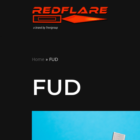
Vai
al
contenuto
Home
»
FUD
FUD